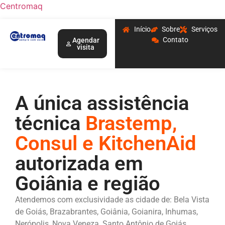
Centromaq
Início
Sobre
Serviços
Contato
Agendar
visita
A única assistência
técnica
Brastemp,
Consul e KitchenAid
autorizada em
Goiânia e região
Atendemos com exclusividade as cidade de: Bela Vista
de Goiás, Brazabrantes, Goiânia, Goianira, Inhumas,
Nerópolis, Nova Veneza, Santo Antônio de Goiás,